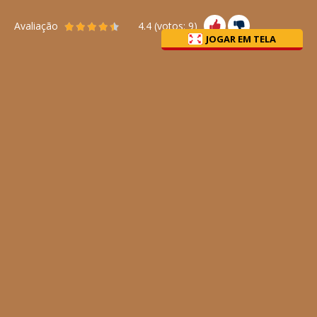
Avaliação
4.4
(votos:
9
)
JOGAR EM TELA