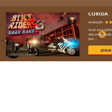
CORIDA
7K
Avaliação
ara
Você será defi
alta velocidad
tem ...
JOGUE