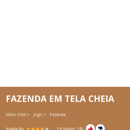
FAZENDA EM TELA CHEIA
Moto X3M
Jogo
Fazenda
Avaliação
3.9
(votos:
18
)