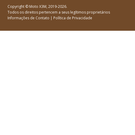
Copyright ©
Moto X3M
, 2019-2026.
Todos os direitos pertencem a seus legítimos proprietários
Informações de Contato
|
Política de Privacidade