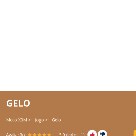
GELO
Moto X3M
Jogo
Gelo
Avaliação
5.0
(votos:
1
)