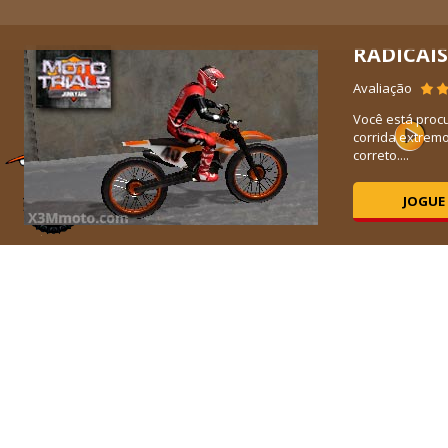
RADICAIS
5K
Avaliação
Você está proc
corrida extremo
correto....
JOGUE