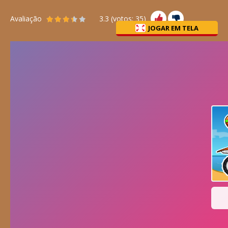
Avaliação
3.3
(votos:
35
)
JOGAR EM TELA